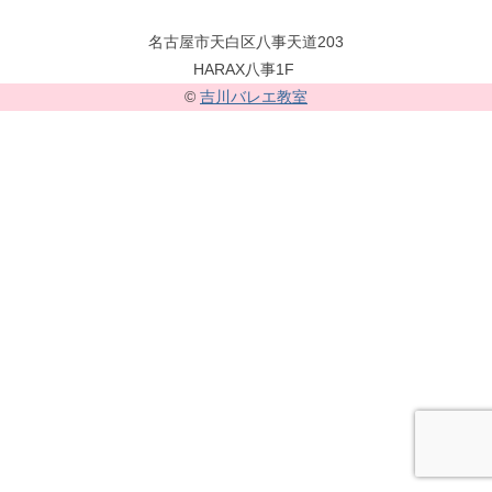
名古屋市天白区八事天道203
HARAX八事1F
©
吉川バレエ教室