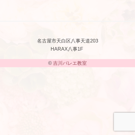
名古屋市天白区八事天道203
HARAX八事1F
©
吉川バレエ教室