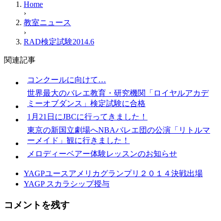
Home
›
教室ニュース
›
RAD検定試験2014.6
関連記事
コンクールに向けて…
世界最大のバレエ教育・研究機関「ロイヤルアカデ
ミーオブダンス」検定試験に合格
1月21日にJBCに行ってきました！
東京の新国立劇場へNBAバレエ団の公演「リトルマ
ーメイド」観に行きました！
メロディーベアー体験レッスンのお知らせ
YAGPユースアメリカグランプリ２０１４決戦出場
YAGP スカラシップ授与
コメントを残す