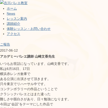
ホーム
News
レッスン案内
講師紹介
体験レッスン・お問い合わせ
アクセス
ご報告
2017-06-12
アカデミーバレエ講師 山崎文香先生
いつもお世話になっています、山崎文香です。
私は6月16日、17日
横浜赤レンガ倉庫で
ある公演に出演させて頂きます。
只今東京でリハーサル中です。
コンテンポラリーの作品ということで
クラシックバレエとはまた違った
難しさや面白さがあり、日々勉強になります。
今回は“会話”をテーマにした作品で